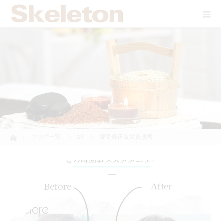
data macau
situs toto
pmtoto
pm toto
pmtoto
hk lotto
pmtoto
pmtoto
ホーム
ブログ一覧
all
縮毛矯正＆髪質改善