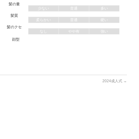
髪の量
少ない
普通
多い
髪質
柔らかい
普通
硬い
髪のクセ
なし
やや有
強い
顔型
2024成人式
→