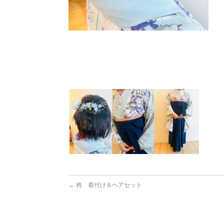
←
袴 着付け＆ヘアセット