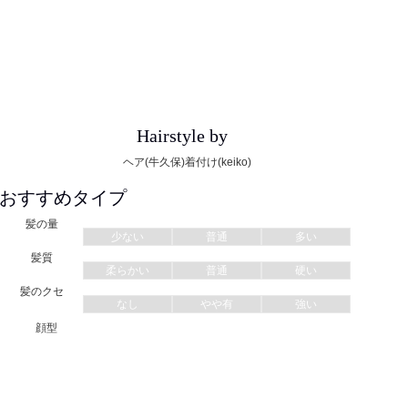
Hairstyle by
ヘア(牛久保)着付け(keiko)
おすすめタイプ
髪の量
少ない
普通
多い
髪質
柔らかい
普通
硬い
髪のクセ
なし
やや有
強い
顔型