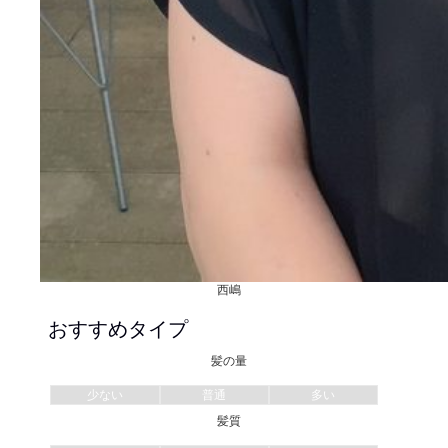
西嶋
おすすめタイプ
髪の量
少ない
普通
多い
髪質