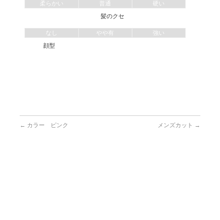
柔らかい
普通
硬い
髪のクセ
なし
やや有
強い
顔型
←
カラー ピンク
メンズカット
→