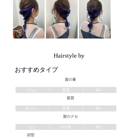
Hairstyle by
おすすめタイプ
髪の量
少ない
普通
多い
髪質
柔らかい
普通
硬い
髪のクセ
なし
やや有
強い
顔型