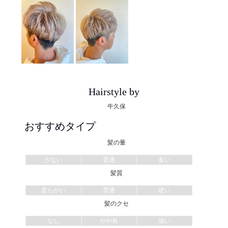
Hairstyle by
牛久保
おすすめタイプ
髪の量
少ない
普通
多い
髪質
柔らかい
普通
硬い
髪のクセ
なし
やや有
強い