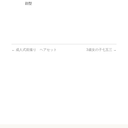
顔型
←
成人式前撮り ヘアセット
3歳女の子七五三
→