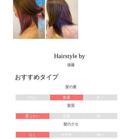
Hairstyle by
後藤
おすすめタイプ
髪の量
少ない
普通
多い
髪質
柔らかい
普通
硬い
髪のクセ
なし
やや有
強い