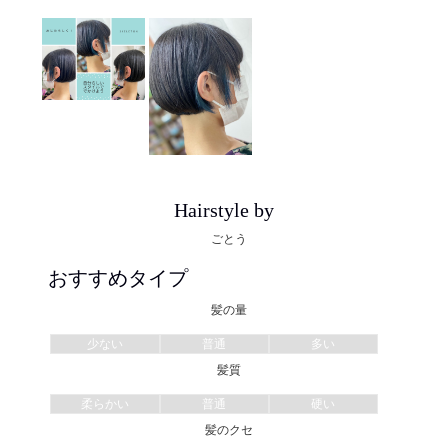
Hairstyle by
ごとう
おすすめタイプ
髪の量
少ない
普通
多い
髪質
柔らかい
普通
硬い
髪のクセ