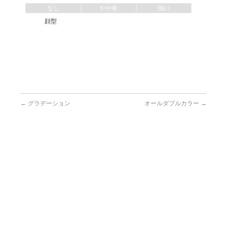
なし
やや有
強い
顔型
←
グラデーション
オールダブルカラー
→