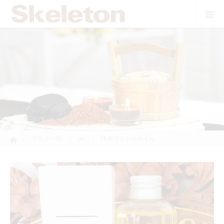
data macau
situs toto
pmtoto
pm toto
pmtoto
hk lotto
pmtoto
pmtoto
ホーム
ブログ一覧
all
N.ポリッシュオイル