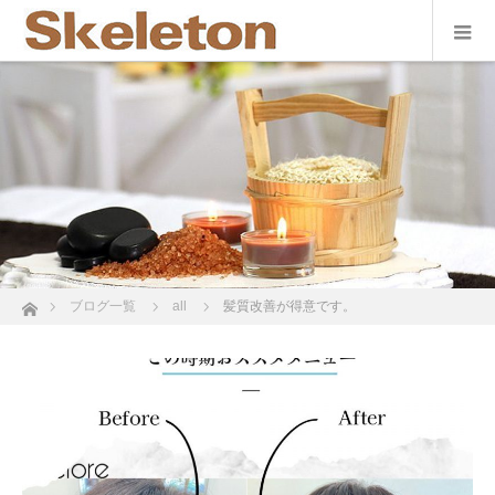
data macau
situs toto
pmtoto
pm toto
pmtoto
hk lotto
pmtoto
pmtoto
ホーム
ブログ一覧
all
髪質改善が得意です。