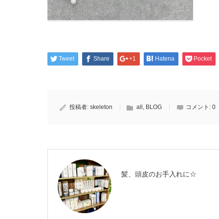
Tweet
Share
+1
Hatena
Pocket
投稿者:
skeleton
all
,
BLOG
コメント:
0
髪、頭皮のお手入れに☆